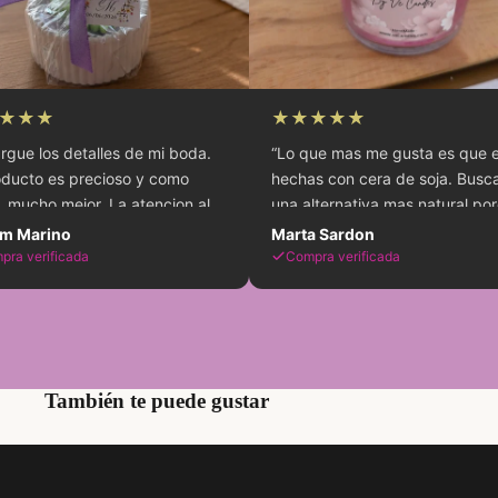
★
★
★
★
★
★
★
★
★
★
“Era mi primera compra en
“Encargue los detalles
VeCandles y me daba algo de miedo
El producto es precio
comprar online. Todo llego perfecto,
huele, mucho mejor. La
muy bien embalado y con una
cliente fue de 10 y los
Raquel Mourenza
Miriam Marino
presentacion impecable.”
quedaron encantados.
Compra verificada
Compra verificada
También te puede gustar