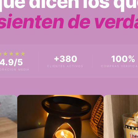
que dicen los qu
 sienten de verd
★
★
★
★
★
+380
100%
4.9/5
CLIENTES ACTIVOS
COMPRAS VERIFIC
ORACION MEDIA