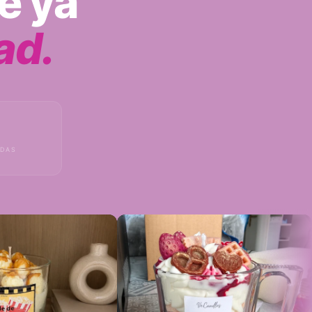
e ya
ad.
ADAS