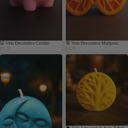
🐷 Vela Decorativa Cerdito
🦋 Vela Decorativa Mariposa
€5,20
€4,90
🌙
🌳
✨
Vela
Vela
Artesanal
en
de
Forma
Soja
de
Árbol
Luna
de
la
Vida