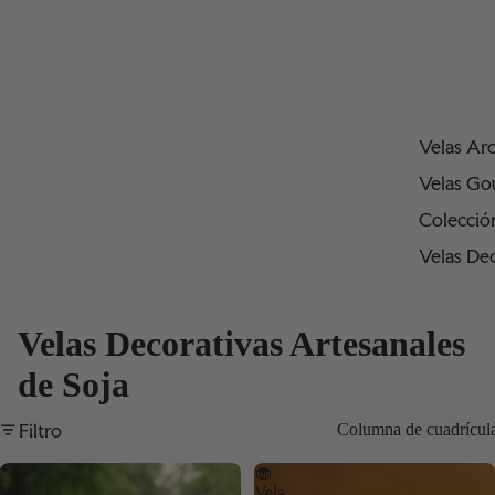
Velas Ar
Velas Go
Colecció
Velas De
Velas Decorativas Artesanales
de Soja
Filtro
Columna de cuadrícul
🐾
🧁
Vela
Vela