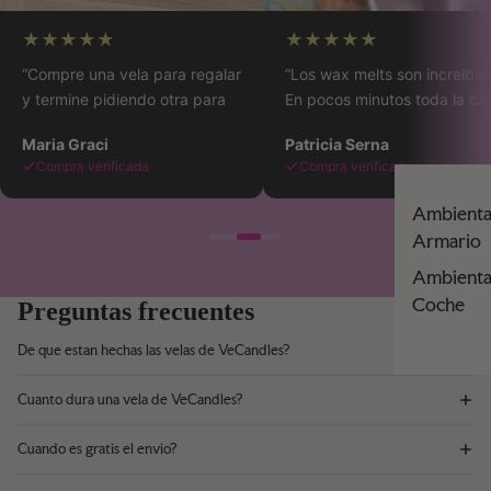
★
★
★
★
★
★
★
★
★
★
Los wax melts son increibles.
“Las uso como regalo y
n pocos minutos toda la casa
siempre aciertan. Cada
uele genial y el aroma se
persona a quien se las he
atricia Serna
Ana Belen Ruiz
antiene durante horas.
regalado me ha pedido
Compra verificada
Compra verificada
elacion calidad-precio
despues de donde son. La
xcelente.”
presentacion es preciosa.”
Ambienta
Armario
Ambienta
Coche
Preguntas frecuentes
De que estan hechas las velas de VeCandles?
Cuanto dura una vela de VeCandles?
Cuando es gratis el envio?