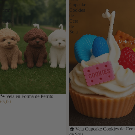
en
Cupcake
Forma
Cookies
de
de
Perrito
Cera
de
Soja
Wax Melts y
🐾 Vela en Forma de Perrito
€5,00
🧁 Vela Cupcake Cookies de Cera
de Soja