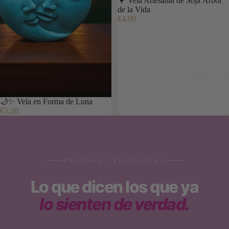
🌳 Vela Artesanal de Soja Árbol
de la Vida
€4,90
Regalos pa
🌙✨ Vela en Forma de Luna
€5,20
RESENAS VERIFICADAS
Lo que dicen los que ya
lo sienten de verdad.